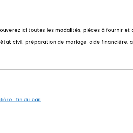
ciel de la
uverez ici toutes les modalités, pièces à fournir et 
ne
tat civil, préparation de mariage, aide financière, 
iri
osp
ère : fin du bail